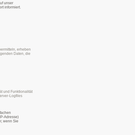
uf unser
t informiert.
bermitteln, erheben
olgenden Daten, die
ät und Funktionalität
erver-Logfiles
nfachen
 IP-Adresse)
r, wenn Sie