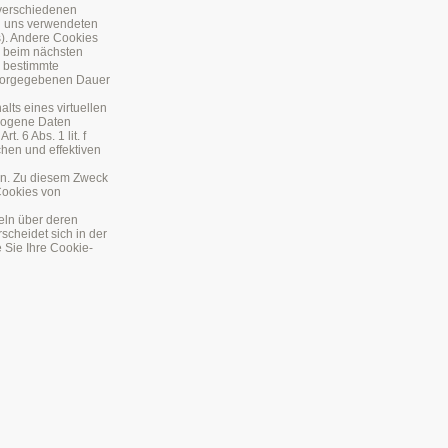
 verschiedenen
on uns verwendeten
s). Andere Cookies
r beim nächsten
g bestimmte
r vorgegebenen Dauer
lts eines virtuellen
ezogene Daten
. 6 Abs. 1 lit. f
hen und effektiven
ten. Zu diesem Zweck
Cookies von
zeln über deren
cheidet sich in der
e Sie Ihre Cookie-