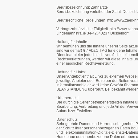
Berufsbezeichnung: Zahnärzte
Berufsbezeichnung verleihender Staat: Deutsch
Berufsrechtliche Regelungen: http://www.zaek-nr
Vertragszahnärztliche Tätigkeit: http://www.zahna
Lindemannstraße 34-42, 40237 Düsseldorf
Haftung für Inhalte:
Wir bemühen uns die Inhalte unserer Seite aktuel
sind wir gemäß § 7 Abs.1 TMG für eigene Inhalte
Diensteanbieter jedoch nicht verpflichtet, über
Rechtsverletzungen, werden wir diese Inhalte u
einer möglichen Rechtsverletzung.
Haftung für Links:
Unser Angebot enthält Links zu externen Webseiten 
jeweilige Anbieter oder Betreiber der Seiten vera
Informationsanbieter wird keine Gewähr überno
BEANSTANDUNG überprüft. Bei bekannt werden v
Urheberrecht:
Die durch die Seitenbetreiber erstellten Inhalte
Bearbeitung, Verbreitung und jede Art der Verw
Autors bzw. Erstellers.
Datenschutz:
Sehr geehrte Damen und Herren, sehr geehrte Pa
der Schutz Ihrer personenbezogenen Daten ist
und Telekommunikation-Digitale-Dienste-Datensc
Homepage personenbezogene Daten erhoben u