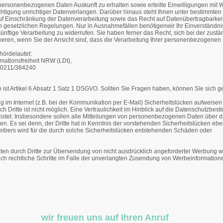
personenbezogenen Daten Auskunft zu erhalten sowie erteilte Einwilligungen mit W
htigung unrichtiger Datenverlangen. Darüber hinaus steht Ihnen unter
bestimmten
auf Einschränkung
der Datenverarbeitung sowie das Recht auf Datenübertragbarkeit
von gesetzlichen Regelungen. Nur in Ausnahmefällen benötigen
wir Ihr Einverständni
künftige Verarbeitung
zu widerrufen. Sie haben ferner das Recht, sich bei der zust
weren,
wenn Sie der Ansicht sind, dass die Verarbeitung Ihrer personenbezogenen 
hördelautet:
mationsfreiheit NRW (LDI),
: 0211/384240
 ist Artikel 6 Absatz 1 Satz 1 DSGVO. Sollten Sie Fragen haben, können Sie sich g
g im Internet (z.B. bei der Kommunikation per E-Mail) Sicherheitslücken aufweisen
ch Dritte ist nicht möglich. Eine Vertraulichkeit im Hinblick auf die Datenschutzbe
stet. Insbesondere sollen alle Mitteilungen von personenbezogenen Daten über da
den. Es sei denn, der Dritte hat in Kenntnis der vorstehenden Sicherheitslücken ebe
eibers wird für die durch solche Sicherheitslücken entstehenden Schäden oder
aten durch Dritte zur Übersendung von nicht ausdrücklich angeforderter Werbung w
lich rechtliche Schritte im Falle der unverlangten Zusendung von Werbeinformation
wir freuen uns auf Ihren Anruf