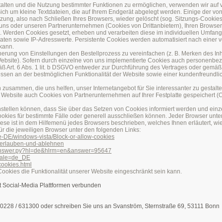
talten und die Nutzung bestimmter Funktionen zu ermöglichen, verwenden wir auf
ich um kleine Textdateien, die auf Ihrem Endgerät abgelegt werden. Einige der v
ng, also nach Schließen Ihres Browsers, wieder gelöscht (sog. Sitzungs-Cookie
uns oder unseren Partnerunternehmen (Cookies von Drittanbietern), Ihren Browse
. Werden Cookies gesetzt, erheben und verarbeiten diese im individuellen Umfan
aten sowie IP-Adresswerte. Persistente Cookies werden automatisiert nach eine
 kann.
erung von Einstellungen den Bestellprozess zu vereinfachen (z. B. Merken des Inha
Website). Sofern durch einzelne von uns implementierte Cookies auch personenb
ß Art. 6 Abs. 1 lit. b DSGVO entweder zur Durchführung des Vertrages oder gemäß Art
sen an der bestmöglichen Funktionalität der Website sowie einer kundenfreundlic
zusammen, die uns helfen, unser Internetangebot für Sie interessanter zu gestal
r Website auch Cookies von Partnerunternehmen auf Ihrer Festplatte gespeichert (
instellen können, dass Sie über das Setzen von Cookies informiert werden und ein
es für bestimmte Fälle oder generell ausschließen können. Jeder Browser unters
Diese ist in dem Hilfemenü jedes Browsers beschrieben, welches Ihnen erläutert, wi
ür die jeweiligen Browser unter den folgenden Links:
de-DE/windows-vista/Block-or-allow-cookies
es-erlauben-und-ablehnen
n/answer.py?hl=de&hlrm=en&answer=95647
ocale=de_DE
cookies.html
ookies die Funktionalität unserer Website eingeschränkt sein kann.
it Social-Media Plattformen verbunden
nn 0228 / 631300 oder schreiben Sie uns an Svanström, Sternstraße 69, 53111 Bonn