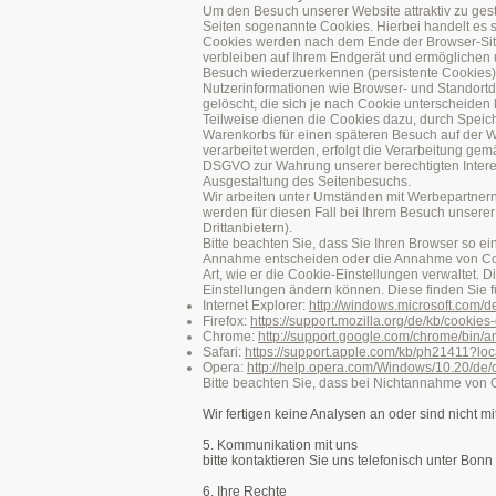
Um den Besuch unserer Website attraktiv zu ges
Seiten sogenannte Cookies. Hierbei handelt es s
Cookies werden nach dem Ende der Browser-Sitzu
verbleiben auf Ihrem Endgerät und ermöglichen 
Besuch wiederzuerkennen (persistente Cookies)
Nutzerinformationen wie Browser- und Standortd
gelöscht, die sich je nach Cookie unterscheiden
Teilweise dienen die Cookies dazu, durch Speich
Warenkorbs für einen späteren Besuch auf der 
verarbeitet werden, erfolgt die Verarbeitung gemä
DSGVO zur Wahrung unserer berechtigten Interes
Ausgestaltung des Seitenbesuchs.
Wir arbeiten unter Umständen mit Werbepartnern 
werden für diesen Fall bei Ihrem Besuch unsere
Drittanbietern).
Bitte beachten Sie, dass Sie Ihren Browser so e
Annahme entscheiden oder die Annahme von Cooki
Art, wie er die Cookie-Einstellungen verwaltet. 
Einstellungen ändern können. Diese finden Sie f
Internet Explorer:
http://windows.microsoft.com/
Firefox:
https://support.mozilla.org/de/kb/cooki
Chrome:
http://support.google.com/chrome/bi
Safari:
https://support.apple.com/kb/ph21411?l
Opera:
http://help.opera.com/Windows/10.20/de/
Bitte beachten Sie, dass bei Nichtannahme von C
Wir fertigen keine Analysen an oder sind nicht m
5. Kommunikation mit uns
bitte kontaktieren Sie uns telefonisch unter Bo
6. Ihre Rechte