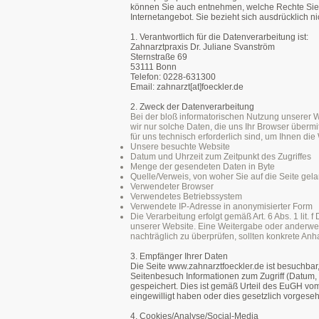
können Sie auch entnehmen, welche
Rechte Sie
Internetangebot.
Sie bezieht sich ausdrücklich n
1. Verantwortlich für die Datenverarbeitung ist:
Zahnarztpraxis Dr. Juliane Svanström
Sternstraße 69
53111 Bonn
Telefon: 0228-631300
Email: zahnarzt[at]foeckler.de
2. Zweck der Datenverarbeitung
Bei der bloß informatorischen Nutzung unserer We
wir nur solche Daten, die uns Ihr Browser übermi
für uns technisch erforderlich sind, um Ihnen di
Unsere besuchte Website
Datum und Uhrzeit zum Zeitpunkt des Zugriffes
Menge der gesendeten Daten in Byte
Quelle/Verweis, von woher Sie auf die Seite gel
Verwendeter Browser
Verwendetes Betriebssystem
Verwendete IP-Adresse in anonymisierter Form
Die Verarbeitung erfolgt gemäß Art. 6 Abs. 1 lit.
unserer Website. Eine Weitergabe oder anderweiti
nachträglich zu überprüfen, sollten konkrete Anh
3. Empfänger Ihrer Daten
Die Seite
www.zahnarztfoeckler.de
ist besuchbar
Seitenbesuch Informationen zum Zugriff (Datum,
gespeichert. Dies ist gemäß Urteil des EuGH
vom 
eingewilligt
haben oder dies gesetzlich vorgesehe
4. Cookies/Analyse/Social-Media