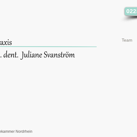
022
Team
tekammer Nordrhein