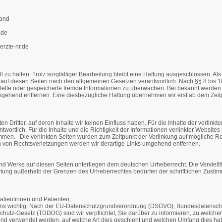
land
.de
erzte-nr.de
l zu halten. Trotz sorgfältiger Bearbeitung bleibt eine Haftung ausgeschlossen. Al
 auf diesen Seiten nach den allgemeinen Gesetzen verantwortlich. Nach §§ 8 bis 1
mittelte oder gespeicherte fremde Informationen zu überwachen. Bei bekannt werden
mgehend entfernen. Eine diesbezügliche Haftung übernehmen wir erst ab dem Zeit
Dritter, auf deren Inhalte wir keinen Einfluss haben. Für die Inhalte der verlinkten
ntwortlich. Für die Inhalte und die Richtigkeit der Informationen verlinkter Websites
mmen. Die verlinkten Seiten wurden zum Zeitpunkt der Verlinkung auf mögliche 
on Rechtsverletzungen werden wir derartige Links umgehend entfernen.
 und Werke auf diesen Seiten unterliegen dem deutschen Urheberrecht. Die Vervielfä
ertung außerhalb der Grenzen des Urheberrechtes bedürfen der schriftlichen Zusti
tientinnen und Patienten,
 uns wichtig. Nach der EU-Datenschutzgrundverordnung (DSGVO), Bundesdatensc
hutz-Gesetz (TDDDG) sind wir verpflichtet, Sie darüber zu informieren, zu welch
nd verwendet werden,
auf welche Art dies geschieht und welchen Umfang dies hat