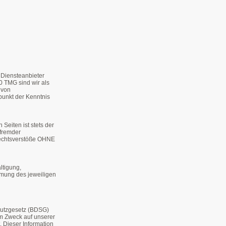
s Diensteanbieter
0 TMG sind wir als
 von
punkt der Kenntnis
 Seiten ist stets der
 fremder
Rechtsverstöße OHNE
ltigung,
mmung des jeweiligen
hutzgesetz (BDSG)
em Zweck auf unserer
. Dieser Information