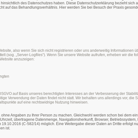
 hinsichtlich des Datenschutzes haben. Diese Datenschutzerklärung bezieht sich a
icht auf das Behandlungsverhältnis. Hier werden Sie bei Besuch der Praxis gesonder
bsite, also wenn Sie sich nicht registrieren oder uns anderweitig Informationen ü
ttelt (sog. „Server-Logfiles“). Wenn Sie unsere Website aufrufen, erheben wir die f
e Website anzuzeigen:
angten
 f DSGVO auf Basis unseres berechtigten Interesses an der Verbesserung der Stabilit
ge Verwendung der Daten findet nicht statt. Wir behalten uns allerdings vor, die S
altspunkte auf eine rechtswidrige Nutzung hinweisen.
, ohne Angaben zu Ihrer Person zu machen. Gleichwohl werden schon bei dem ei
 Uhrzeit, übertragene Datenmenge,
Navigationsherkunft, Browser, Betriebssystem,
19.10.2016 (C-582/14) möglich. Eine Weitergabe dieser Daten an Dritte erfolgt nu
n ist.