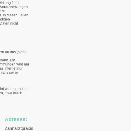
irkung für die
 Voraussetzungen
 zu.
s. In diesen Fällen
ändigen
Daten nicht
ern an uns (siehe
 kann. Ein
stimmungen wird nur
s Internet nur
nfalls seine
ird widersprochen.
en, etwa durch
Adresse
:
Zahnarztpraxis